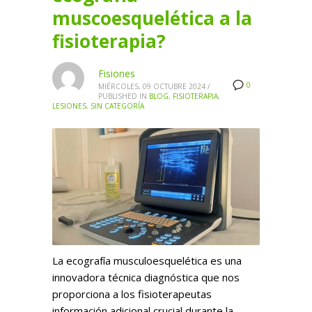
muscoesquelética a la
fisioterapia?
Fisiones
0
MIÉRCOLES, 09 OCTUBRE 2024
/
PUBLISHED IN
BLOG
,
FISIOTERAPIA
,
LESIONES
,
SIN CATEGORÍA
La ecografía musculoesquelética es una
innovadora técnica diagnóstica que nos
proporciona a los fisioterapeutas
información adicional crucial durante la