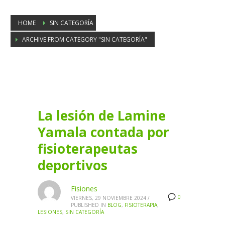
HOME
SIN CATEGORÍA
ARCHIVE FROM CATEGORY "SIN CATEGORÍA"
Category: Sin categoría
La lesión de Lamine
Yamala contada por
fisioterapeutas
deportivos
Fisiones
0
VIERNES, 29 NOVIEMBRE 2024
/
PUBLISHED IN
BLOG
,
FISIOTERAPIA
,
LESIONES
,
SIN CATEGORÍA