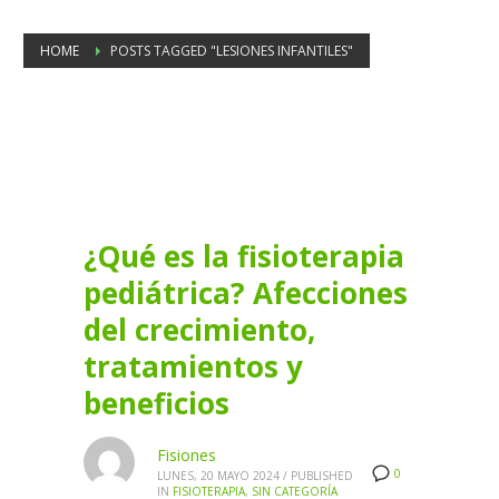
HOME
POSTS TAGGED "LESIONES INFANTILES"
Tag: lesiones infantiles
¿Qué es la fisioterapia
pediátrica? Afecciones
del crecimiento,
tratamientos y
beneficios
Fisiones
0
LUNES, 20 MAYO 2024
/
PUBLISHED
IN
FISIOTERAPIA
,
SIN CATEGORÍA