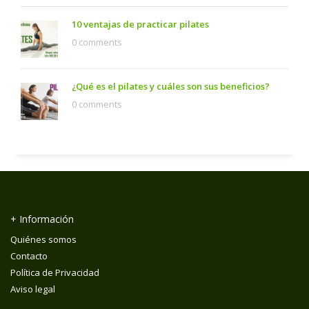
10 ventajas de practicar pilates
0 comments
¿Qué es el pilates y cuáles son sus beneficios?
0 comments
+ Información
Quiénes somos
Contacto
Política de Privacidad
Aviso legal