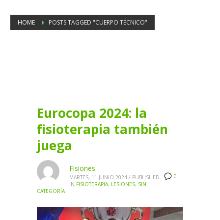
HOME
POSTS TAGGED "CUERPO TÉCNICO"
Tag: cuerpo técnico
Eurocopa 2024: la
fisioterapia también
juega
Fisiones
0
MARTES, 11 JUNIO 2024
/
PUBLISHED
IN
FISIOTERAPIA
,
LESIONES
,
SIN
CATEGORÍA