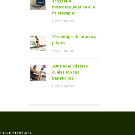
ecografía
muscoesquelética a la
fisioterapia?
0 comments
10 ventajas de practicar
pilates
0 comments
¿Qué es el pilates y
cuáles son sus
beneficios?
0 comments
tos de contacto: