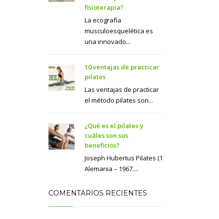
fisioterapia?
La ecografía
musculoesquelética es
una innovado...
10 ventajas de practicar
pilates
Las ventajas de practicar
el método pilates son...
¿Qué es el pilates y
cuáles son sus
beneficios?
Joseph Hubertus Pilates (1883.
Alemania – 1967....
COMENTARIOS RECIENTES