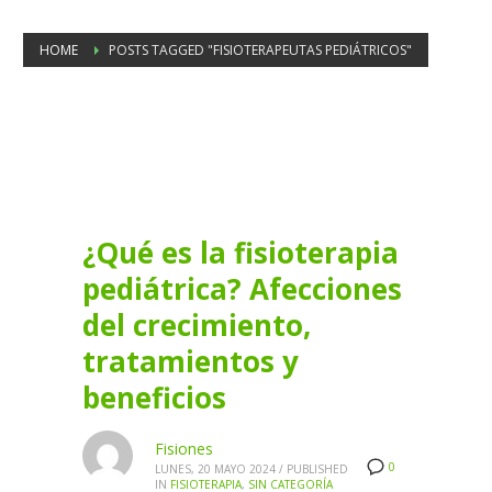
HOME
POSTS TAGGED "FISIOTERAPEUTAS PEDIÁTRICOS"
Tag: fisioterapeutas pediátricos
¿Qué es la fisioterapia
pediátrica? Afecciones
del crecimiento,
tratamientos y
beneficios
Fisiones
0
LUNES, 20 MAYO 2024
/
PUBLISHED
IN
FISIOTERAPIA
,
SIN CATEGORÍA