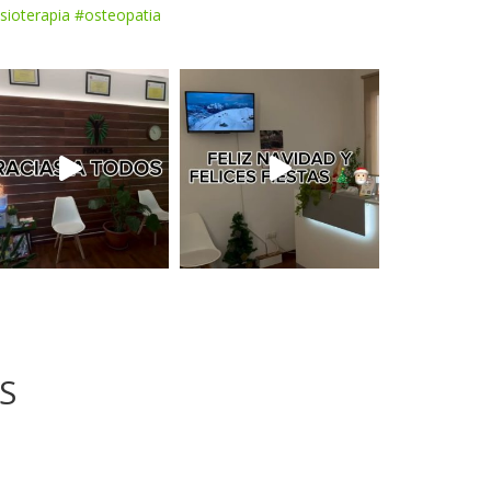
sioterapia #osteopatia
S