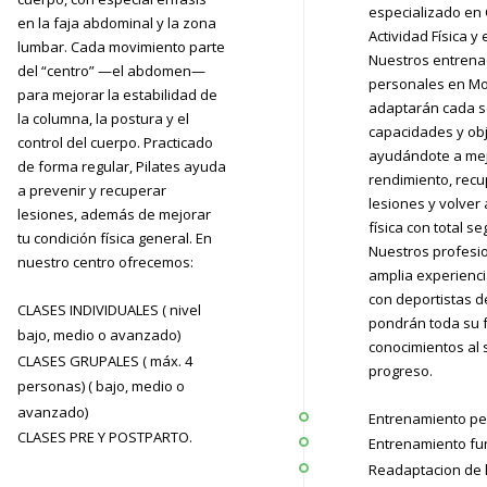
especializado en 
en la faja abdominal y la zona
Actividad Física y 
lumbar. Cada movimiento parte
Nuestros entren
del “centro” —el abdomen—
personales en Mo
para mejorar la estabilidad de
adaptarán cada s
la columna, la postura y el
capacidades y obj
control del cuerpo. Practicado
ayudándote a mej
de forma regular, Pilates ayuda
rendimiento, recu
a prevenir y recuperar
lesiones y volver 
lesiones, además de mejorar
física con total s
tu condición física general. En
Nuestros profesio
nuestro centro ofrecemos:
amplia experienc
con deportistas de
CLASES INDIVIDUALES ( nivel
pondrán toda su 
bajo, medio o avanzado)
conocimientos al s
CLASES GRUPALES ( máx. 4
progreso.
personas) ( bajo, medio o
avanzado)
Entrenamiento pe
CLASES PRE Y POSTPARTO.
Entrenamiento fu
Readaptacion de 