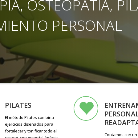
PIA, OSTEOPATÍA, PIL
MIENTO PERSONAL
PILATES
ENTRENA
PERSONAL
El método Pilates combina
READAPT
ejercicios diseñados para
fortalecer y tonificar todo el
Contamos con un
cuerpo, con especial énfasis