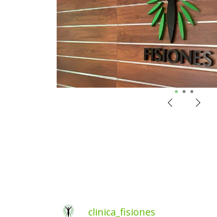
1
2
3
clinica_fisiones