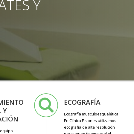
ATES Y
MIENTO
ECOGRAFÍA
 Y
Ecografía musculoesquelética
ACIÓN
En Clínica Fisiones utilizamos
ecografía de alta resolución
 equipo
para ver en tiempo real el