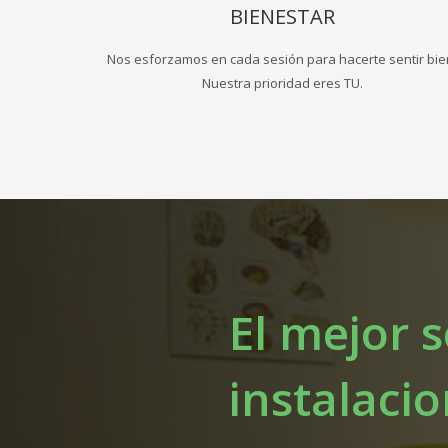
BIENESTAR
Nos esforzamos en cada sesión para hacerte sentir bie
Nuestra prioridad eres TU.
El mejor s
instalaci