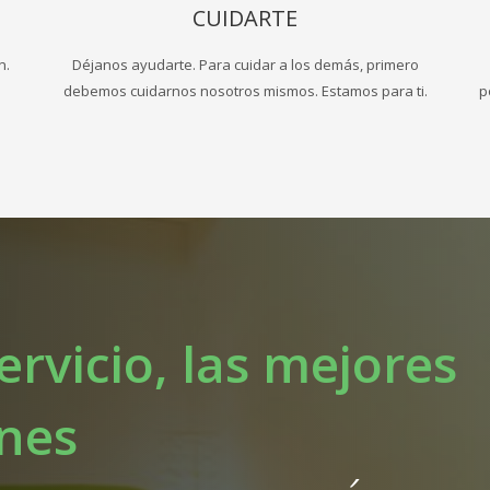
CUIDARTE
n.
Déjanos ayudarte. Para cuidar a los demás, primero
debemos cuidarnos nosotros mismos. Estamos para ti.
p
ervicio, las mejores
ones