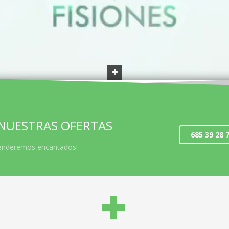
1
2
 NUESTRAS OFERTAS
685 39 28 7
atenderemos encantados!