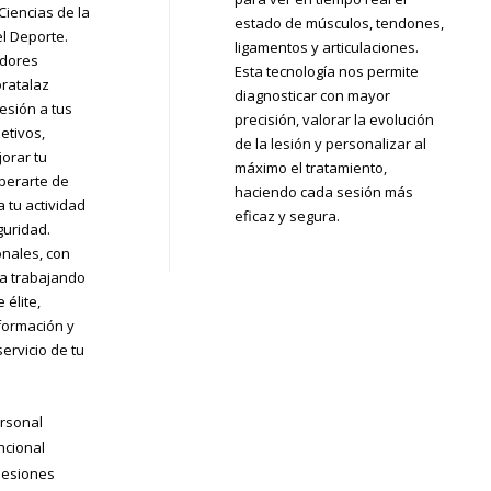
Ciencias de la
estado de músculos, tendones,
el Deporte.
ligamentos y articulaciones.
adores
Esta tecnología nos permite
ratalaz
diagnosticar con mayor
esión a tus
precisión, valorar la evolución
etivos,
de la lesión y personalizar al
orar tu
máximo el tratamiento,
perarte de
haciendo cada sesión más
a tu actividad
eficaz y segura.
eguridad.
nales, con
ia trabajando
 élite,
formación y
ervicio de tu
rsonal
ncional
lesiones