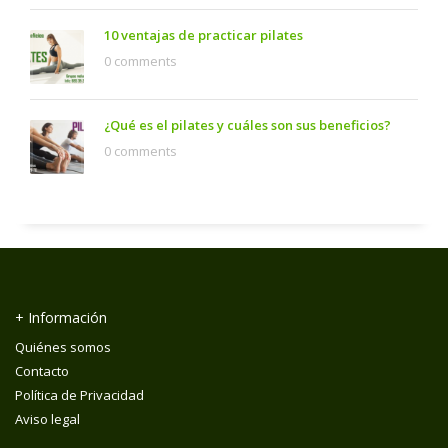
10 ventajas de practicar pilates
0 comments
¿Qué es el pilates y cuáles son sus beneficios?
0 comments
+ Información
Quiénes somos
Contacto
Política de Privacidad
Aviso legal