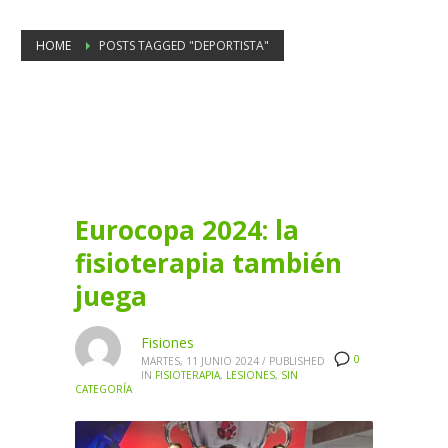
HOME
POSTS TAGGED "DEPORTISTA"
Tag: deportista
Eurocopa 2024: la
fisioterapia también
juega
Fisiones
0
MARTES, 11 JUNIO 2024
/
PUBLISHED
IN
FISIOTERAPIA
,
LESIONES
,
SIN
CATEGORÍA