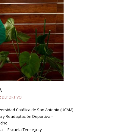
A
R DEPORTIVO.
versidad Católica de San Antonio (UCAM)
pia y Readaptación Deportiva –
drid
al – Escuela Tensegrity