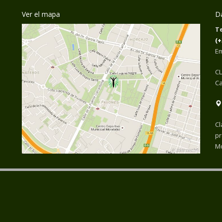
Ver el mapa
Da
Te
(+
Em
CL
Ca
Cl
pr
Mo