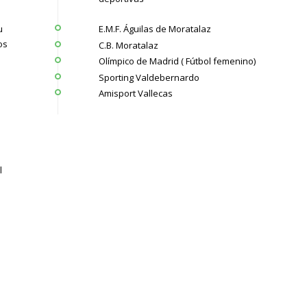
E.M.F. Águilas de Moratalaz
u
os
C.B. Moratalaz
Olímpico de Madrid ( Fútbol femenino)
Sporting Valdebernardo
Amisport Vallecas
l