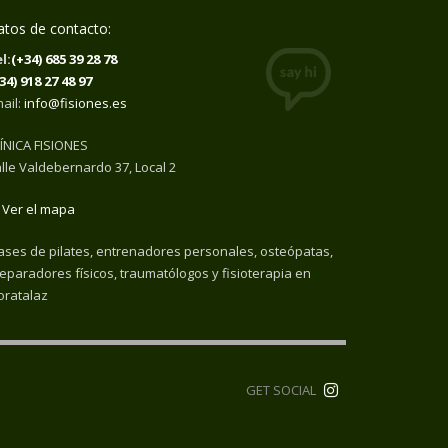
tos de contacto:
l:
(+34) 685 39 28 78
34) 918 27 48 97
ail:
info@fisiones.es
ÍNICA FISIONES
lle Valdebernardo 37, Local 2
Ver el mapa
ases de pilates, entrenadores personales, osteópatas,
eparadores físicos, traumatólogos y fisioterapia en
ratalaz
GET SOCIAL