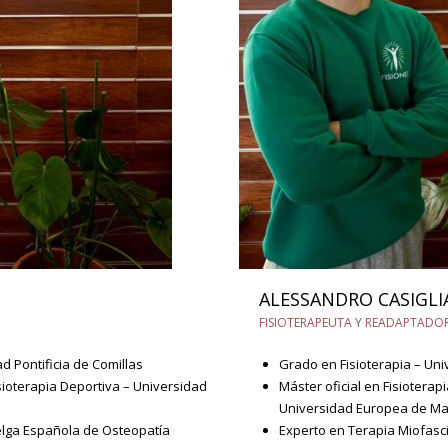
ALESSANDRO CASIGLI
FISIOTERAPEUTA Y READAPTADO
d Pontificia de Comillas
Grado en Fisioterapia – Uni
sioterapia Deportiva – Universidad
Máster oficial en Fisiotera
Universidad Europea de Ma
elga Española de Osteopatía
Experto en Terapia Miofasci