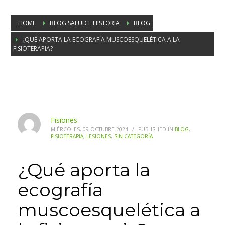
HOME
BLOG SALUD E HISTORIA
BLOG
¿QUÉ APORTA LA ECOGRAFÍA MUSCOESQUELÉTICA A LA
FISIOTERAPIA?
¿Qué aporta la ecografía
muscoesquelética a la fisioterapia?
Fisiones
MIÉRCOLES, 09 OCTUBRE 2024
/
PUBLISHED IN
BLOG
,
FISIOTERAPIA
,
LESIONES
,
SIN CATEGORÍA
¿Qué aporta la
ecografía
muscoesquelética a